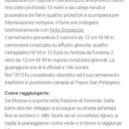
squadrata con cupola in calcestruzzo; era protetto da un
reticolato profondo 12 metri e da campi minati e
possedeva tre fari e quattro proiettori a scomparsa per
l'illuminazione notturna. Il forte era collegato
telefonicamente con
forte Dossaccio
.
L’armamento prevedeva 2 cannoni da 12 cm M 96 in
cannoniera corazzata su affusto girevole, quattro
mitragliatrici M 93 e 12 fucili su feritoia da fucileria; 2
obici da 15 cm M 99 in cupola corazzata girevole. La
guarnigione era di 4 ufficiali e 146 uomini.
Nel 1915 fu considerato obsoleto ed il suo armamento
trasferito in postazioni campali al Passo San Pellegrino.
Come raggiungerlo:
Da Moena ci si porta nella frazione di Someda. Dalla
parte alta del villaggio si prosegue su strada asfaltata
fino al sentiero n. 680. Giunti ad un crocefisso ligneo, si
taglia la pianeggiante costa verde e in breve si raggiunge