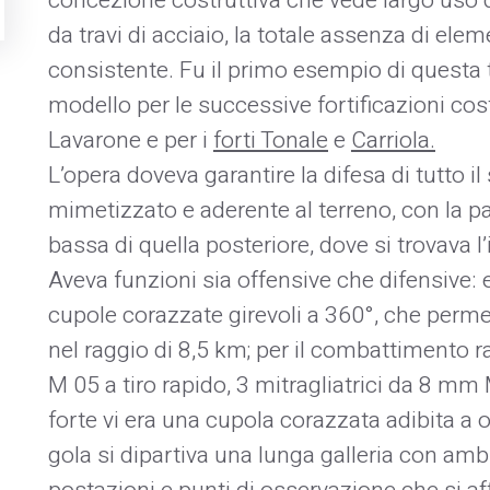
concezione costruttiva che vede largo uso
da travi di acciaio, la totale assenza di el
consistente. Fu il primo esempio di questa t
modello per le successive fortificazioni costr
Lavarone e per i
forti Tonale
e
Carriola
.
L’opera doveva garantire la difesa di tutto il 
mimetizzato e aderente al terreno, con la par
bassa di quella posteriore, dove si trovava l
Aveva funzioni sia offensive che difensive: 
cupole corazzate girevoli a 360°, che perme
nel raggio di 8,5 km; per il combattimento 
M 05 a tiro rapido, 3 mitragliatrici da 8 mm 
forte vi era una cupola corazzata adibita a 
gola si dipartiva una lunga galleria con ambi