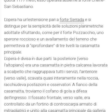
quota 1177 metri, esso operava assieme a forte Cherle-
San Sebastiano.
L'opera ha un’estensione pari a
forte Serrada
e si
distingue per la semplicità delle soluzioni planimetriche
adottate sfruttando, come per il forte Pozzacchio, uno
sperone roccioso e un avallamento del terreno che
permetteva di “sprofondare” di tre livelli la casamatta
principale.
L'opera è divisa in due parti: la posteriore (verso
l'altopiano) era una casamatta in pietra calcarea lavorata
a scalpello che raggruppava tutti i servizi, l'anteriore
(verso valle), scavata quasi interamente nella roccia,
racchiudeva postazioni e osservatori. A fianco della
casamatta, troviamo il cofano di gola a difesa
dell’ingresso. Il fossato frontale, verso valle, era
controllato da un fortino di controscarpa armato di
mitragliatrici e unito alla casamatta principale da galleria