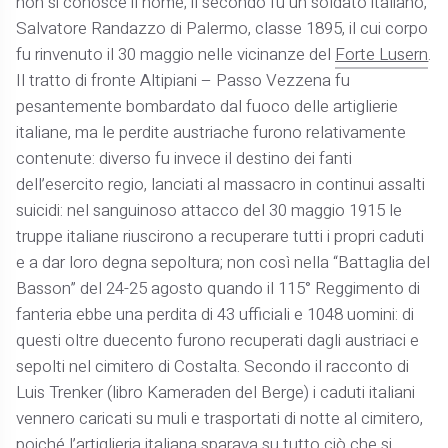
non si conosce il nome; il secondo fu un soldato italiano,
Salvatore Randazzo di Palermo, classe 1895, il cui corpo
fu rinvenuto il 30 maggio nelle vicinanze del
Forte Lusern
.
Il tratto di fronte Altipiani – Passo Vezzena fu
pesantemente bombardato dal fuoco delle artiglierie
italiane, ma le perdite austriache furono relativamente
contenute: diverso fu invece il destino dei fanti
dell’esercito regio, lanciati al massacro in continui assalti
suicidi: nel sanguinoso attacco del 30 maggio 1915 le
truppe italiane riuscirono a recuperare tutti i propri caduti
e a dar loro degna sepoltura; non così nella “Battaglia del
Basson” del 24-25 agosto quando il 115° Reggimento di
fanteria ebbe una perdita di 43 ufficiali e 1048 uomini: di
questi oltre duecento furono recuperati dagli austriaci e
sepolti nel cimitero di Costalta. Secondo il racconto di
Luis Trenker (libro Kameraden del Berge) i caduti italiani
vennero caricati su muli e trasportati di notte al cimitero,
poiché l’artiglieria italiana sparava su tutto ciò che si