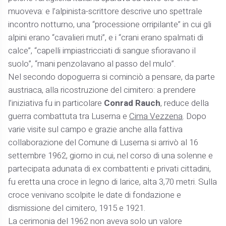
muoveva: e l’alpinista-scrittore descrive uno spettrale
incontro notturno, una “processione orripilante” in cui gli
alpini erano “cavalieri muti”, e i “crani erano spalmati di
calce”, “capelli impiastricciati di sangue sfioravano il
suolo”, “mani penzolavano al passo del mulo”.
Nel secondo dopoguerra si cominciò a pensare, da parte
austriaca, alla ricostruzione del cimitero: a prendere
l’iniziativa fu in particolare
Conrad Rauch
, reduce della
guerra combattuta tra Luserna e
Cima Vezzena
. Dopo
varie visite sul campo e grazie anche alla fattiva
collaborazione del Comune di Luserna si arrivò al 16
settembre 1962, giorno in cui, nel corso di una solenne e
partecipata adunata di ex combattenti e privati cittadini,
fu eretta una croce in legno di larice, alta 3,70 metri. Sulla
croce venivano scolpite le date di fondazione e
dismissione del cimitero, 1915 e 1921.
La cerimonia del 1962 non aveva solo un valore