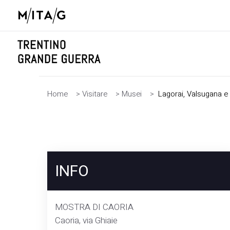
Home
>
Visitare
>
Musei
>
Lagorai, Valsugana e
INFO
MOSTRA DI CAORIA
Caoria, via Ghiaie