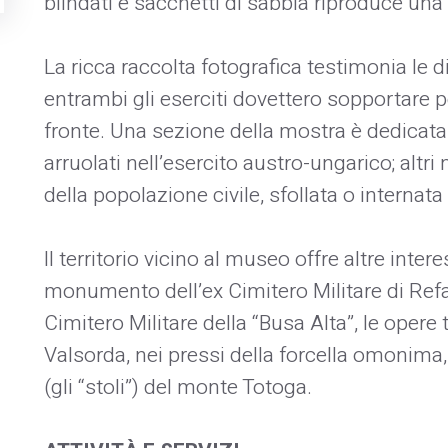
blindati e sacchetti di sabbia riproduce una
La ricca raccolta fotografica testimonia le dif
entrambi gli eserciti dovettero sopportare p
fronte. Una sezione della mostra è dedicata
arruolati nell’esercito austro-ungarico; alt
della popolazione civile, sfollata o internata i
Il territorio vicino al museo offre altre inter
monumento dell’ex Cimitero Militare di Refa
Cimitero Militare della “Busa Alta”, le opere
Valsorda, nei pressi della forcella omonima, 
(gli “stoli”) del monte Totoga.