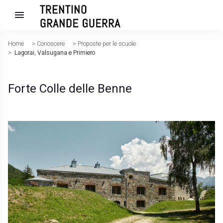
Home
>
Conoscere
>
Proposte per le scuole
>
Lagorai, Valsugana e Primiero
Forte Colle delle Benne