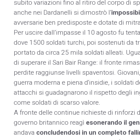
subito variazioni fino al ritiro del corpo di
anche nei Dardanelli si dimostrò l’
impossibil
avversarie ben predisposte e dotate di mitragl
Per uscire dall’impasse il 10 agosto fu tent
dove 1500 soldati turchi, poi sostenuti da tr
portato da circa 25 mila soldati alleati. Ugu
di superare il Sari Bair Range: il fronte ri
perdite raggiunse livelli spaventosi. Giovani
guerra moderna e piena d'insidie, i soldati 
attacchi si guadagnarono il rispetto degli in
come soldati di scarso valore.
A fronte delle continue richieste di rinforzi d
governo britannico reagì
esonerando il gen
andava
concludendosi in un completo fall