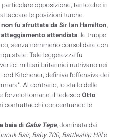
 particolare opposizione, tanto che in
attaccare le posizioni turche.
non fu sfruttata da Sir Ian Hamilton
,
n
atteggiamento attendista
: le truppe
sbarco, senza nemmeno consolidare con
nquistate. Tale leggerezza fu
rtici militari britannici nutrivano nei
 Lord Kitchener, definiva l'offensiva dei
ara". Al contrario, lo stallo delle
e forze ottomane, il tedesco
Otto
mi contrattacchi concentrando le
a baia di
Gaba Tepe
, dominata dai
unuk Bair, Baby 700, Battleship Hill
e