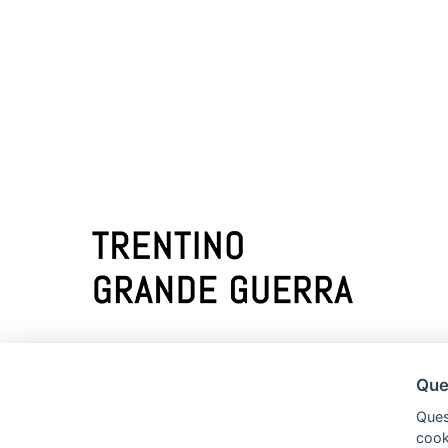
Chi siamo
Ques
Quest
cooki