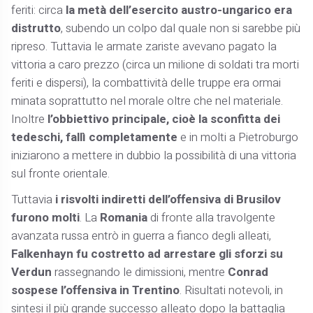
feriti: circa
la metà dell’esercito austro-ungarico era
distrutto
, subendo un colpo dal quale non si sarebbe più
ripreso. Tuttavia le armate zariste avevano pagato la
vittoria a caro prezzo (circa un milione di soldati tra morti
feriti e dispersi), la combattività delle truppe era ormai
minata soprattutto nel morale oltre che nel materiale.
Inoltre
l’obbiettivo principale, cioè la sconfitta dei
tedeschi, fallì completamente
e in molti a Pietroburgo
iniziarono a mettere in dubbio la possibilità di una vittoria
sul fronte orientale.
Tuttavia
i risvolti indiretti dell’offensiva di Brusilov
furono molti
. La
Romania
di fronte alla travolgente
avanzata russa entrò in guerra a fianco degli alleati,
Falkenhayn fu costretto ad arrestare gli sforzi su
Verdun
rassegnando le dimissioni, mentre
Conrad
sospese l’offensiva in Trentino
. Risultati notevoli, in
sintesi il più grande successo alleato dopo la battaglia