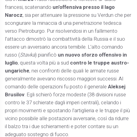
francesi, scatenando
un’offensiva presso il lago
Narocz
, sia per attenuare la pressione su Verdun che per
scongiurare la minaccia di una penetrazione tedesca
verso Pietroburgo. Pur risolvendosi in un fallimento
l’attacco dimostrò la combattività della Russia e il suo
essere un avversario ancora temibile. L’alto comando
russo (
Stavka
) pianificò
un nuovo sforzo offensivo in
luglio
, questa volta più a sud
contro le truppe austro-
ungariche
, nei confronti delle quali le armate russe
generalmente avevano riscosso maggiori successi. Al
comando delle operazioni fu posto il generale
Aleksej
Brusilov
. Egli schierò forze modeste (38 divisioni russe
contro le 37 schierate dagli imperi centrali), celando i
propri movimenti e spostando l’artiglieria e le truppe il più
vicino possibile alle postazioni avversarie, così da ridurre
il balzo tra i due schieramenti e poter contare su un
adeguato sostegno di fuoco.