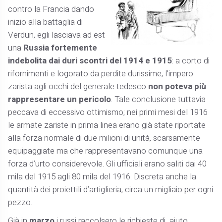
contro la Francia dando
inizio alla battaglia di
Verdun, egli lasciava ad est
una
Russia fortemente
indebolita dai duri scontri del 1914 e 1915
: a corto di
rifornimenti e logorato da perdite durissime, l’impero
zarista agli occhi del generale tedesco
non poteva più
rappresentare un pericolo
. Tale conclusione tuttavia
peccava di eccessivo ottimismo; nei primi mesi del 1916
le armate zariste in prima linea erano già state riportate
alla forza normale di due milioni di unità, scarsamente
equipaggiate ma che rappresentavano comunque una
forza d’urto considerevole. Gli ufficiali erano saliti dai 40
mila del 1915 agli 80 mila del 1916. Discreta anche la
quantità dei proiettili d’artiglieria, circa un migliaio per ogni
pezzo.
Già in
marzo
i russi raccolsero le richieste di aiuto