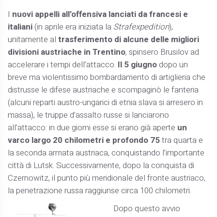
I
nuovi appelli all’offensiva lanciati da francesi e
italiani
(in aprile era iniziata la
Strafexpedition
),
unitamente al
trasferimento di alcune delle migliori
divisioni austriache in Trentino
, spinsero Brusilov ad
accelerare i tempi dell’attacco.
Il 5 giugno
dopo un
breve ma violentissimo bombardamento di artiglieria che
distrusse le difese austriache e scompaginò le fanteria
(alcuni reparti austro-ungarici di etnia slava si arresero in
massa), le truppe d’assalto russe si lanciarono
all’attacco: in due giorni esse si erano già aperte
un
varco largo 20 chilometri e profondo 75
tra quarta e
la seconda armata austriaca, conquistando l’importante
città di Lutsk. Successivamente, dopo la conquista di
Czernowitz, il punto più meridionale del fronte austriaco,
la penetrazione russa raggiunse circa 100 chilometri.
Dopo questo avvio