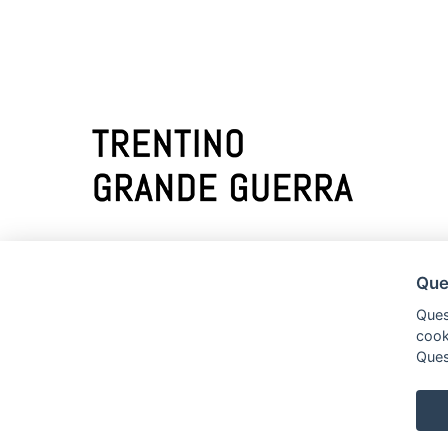
Chi siamo
Ques
Quest
cooki
Ques
Privacy policy
Terms of Service