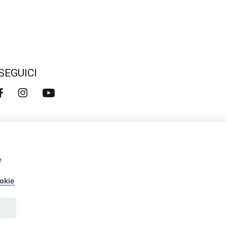
SEGUICI
e
ookie
©2022
Trentino Grande Guerra
. All rights reserved