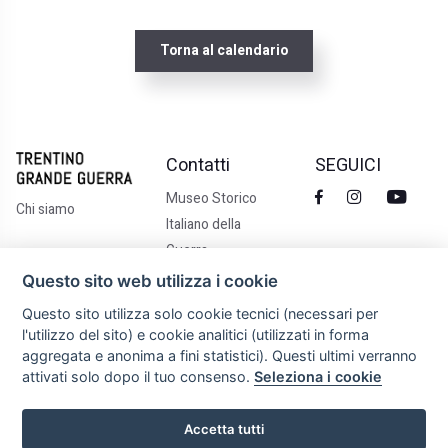
Torna al calendario
Contatti
SEGUICI
Museo Storico
Chi siamo
Italiano della
Guerra
Via Castelbarco 7,
Questo sito web utilizza i cookie
Rovereto TN
Questo sito utilizza solo cookie tecnici (necessari per
+39 0464 438100
l'utilizzo del sito) e cookie analitici (utilizzati in forma
info@trentinograndeguerra.it
aggregata e anonima a fini statistici). Questi ultimi verranno
attivati solo dopo il tuo consenso.
Seleziona i cookie
Accetta tutti
Privacy policy
Terms of Service