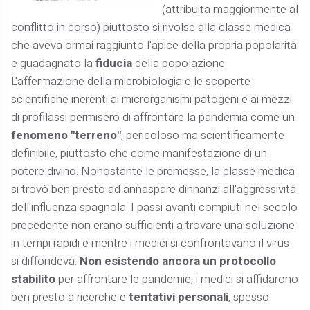
(attribuita maggiormente al
conflitto in corso) piuttosto si rivolse alla classe medica
che aveva ormai raggiunto l'apice della propria popolarità
e guadagnato la
fiducia
della popolazione.
L'affermazione della microbiologia e le scoperte
scientifiche inerenti ai microrganismi patogeni e ai mezzi
di profilassi permisero di affrontare la pandemia come un
fenomeno "terreno"
, pericoloso ma scientificamente
definibile, piuttosto che come manifestazione di un
potere divino. Nonostante le premesse, la classe medica
si trovò ben presto ad annaspare dinnanzi all'aggressività
dell'influenza spagnola. I passi avanti compiuti nel secolo
precedente non erano sufficienti a trovare una soluzione
in tempi rapidi e mentre i medici si confrontavano il virus
si diffondeva.
Non esistendo ancora un protocollo
stabilito
per affrontare le pandemie, i medici si affidarono
ben presto a ricerche e
tentativi personali
, spesso