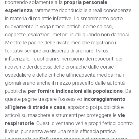
ricorrendo solamente alla
propria personale
esperienza
, raramente riconducibile a reali conoscenze
in materia di malattie infettive. Lo smarrimento portò
nuovamente in voga rimedi antichi come salassi,
coppette, esalazioni: metodi inutili quando non dannosi.
Mentre le pagine delle riviste mediche registrano i
tentativi sempre più disperati di arginare il virus
influenzale, i quotidiani si riempiono dei resoconti dei
ricoveri e dei decessi, delle cronache dalle corsie
ospedaliere e delle critiche all'incapacità medica ma i
giornali erano anche il mezzo prescelto dalle autorità
pubbliche
per fornire indicazioni alla popolazione
. Da
queste pagine traspare l'ossessivo
incoraggiamento
all'
igiene
di
strade
e
case
, appaiono poi pubblicità e
articoli su maschere e strumenti per proteggere le
vie
respiratorie
. Questi diventano veri e propri feticci contro
il virus, pur senza avere una reale efficacia pratica.