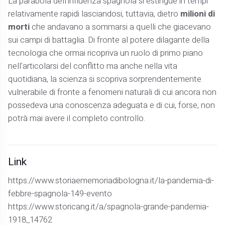
La parabola dell'influenza spagnola si estingue in tempi
relativamente rapidi lasciandosi, tuttavia, dietro
milioni di
morti
che andavano a sommarsi a quelli che giacevano
sui campi di battaglia. Di fronte al potere dilagante della
tecnologia che ormai ricopriva un ruolo di primo piano
nell'articolarsi del conflitto ma anche nella vita
quotidiana, la scienza si scopriva sorprendentemente
vulnerabile di fronte a fenomeni naturali di cui ancora non
possedeva una conoscenza adeguata e di cui, forse, non
potrà mai avere il completo controllo.
Link
https://www.storiaememoriadibologna.it/la-pandemia-di-
febbre-spagnola-149-evento
https://www.storicang.it/a/spagnola-grande-pandemia-
1918_14762