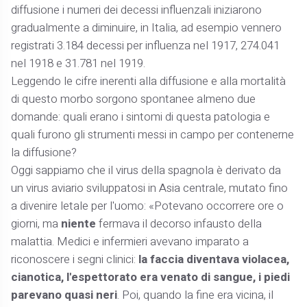
diffusione i numeri dei decessi influenzali iniziarono
gradualmente a diminuire, in Italia, ad esempio vennero
registrati 3.184 decessi per influenza nel 1917, 274.041
nel 1918 e 31.781 nel 1919.
Leggendo le cifre inerenti alla diffusione e alla mortalità
di questo morbo sorgono spontanee almeno due
domande: quali erano i sintomi di questa patologia e
quali furono gli strumenti messi in campo per contenerne
la diffusione?
Oggi sappiamo che il virus della spagnola è derivato da
un virus aviario sviluppatosi in Asia centrale, mutato fino
a divenire letale per l'uomo: «Potevano occorrere ore o
giorni, ma
niente
fermava il decorso infausto della
malattia. Medici e infermieri avevano imparato a
riconoscere i segni clinici:
la faccia diventava violacea,
cianotica, l'espettorato era venato di sangue, i piedi
parevano quasi neri
. Poi, quando la fine era vicina, il