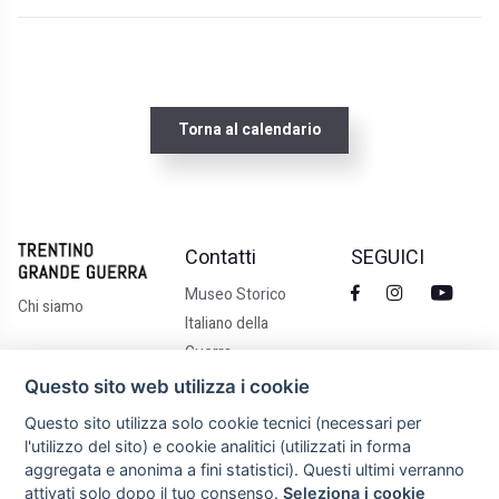
Torna al calendario
Contatti
SEGUICI
Museo Storico
Chi siamo
Italiano della
Guerra
Via Castelbarco 7,
Questo sito web utilizza i cookie
Rovereto TN
Questo sito utilizza solo cookie tecnici (necessari per
+39 0464 438100
l'utilizzo del sito) e cookie analitici (utilizzati in forma
info@trentinograndeguerra.it
aggregata e anonima a fini statistici). Questi ultimi verranno
attivati solo dopo il tuo consenso.
Seleziona i cookie